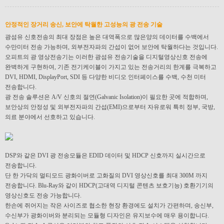
안정적인 장거리 송신, 보안에 탁월한 고성능의 광 전송 기술
광섬유 신호전송의 최대 장점은 높은 대역폭으로 많은양의 데이터를 수백에서
수만미터 전송 가능하며, 외부전자파의 간섭이 없어 보안에 탁월하다는 것입니다.
오피트의 광 영상전송기는 이러한 광섬유 전송기술을 디지털영상신호 전송에
완벽하게 구현하여, 기존 전기케이블이 가지고 있는 전송거리의 한계를 극복하고
DVI, HDMI, DisplayPort, SDI 등 다양한 비디오 인터페이스를 수백, 수천 미터
전송합니다.
광 전송 솔루션은 A/V 신호의 절연(Galvanic Isolation)이 필요한 곳에 적합하며,
보안상의 안정성 및 외부전자파의 간섭(EMI)으로부터 자유로워 특히 정부, 국방,
의료 분야에서 선호하고 있습니다.
DSP와 같은 DVI 광 전송모듈은 EDID 데이터 및 HDCP 신호까지 실시간으로
전송합니다.
단 한 가닥의 멀티모드 광화이버로 고화질의 DVI 영상신호를 최대 300M 까지
전송합니다. Blu-Ray와 같이 HDCP(고대역 디지털 콘텐츠 보호기능) 호환기기의
영상신호도 전송 가능합니다.
한손에 쥐어지는 작은 사이즈로 협소한 현장 환경에도 설치가 간편하며, 송신부,
수신부가 광화이버와 분리되는 모듈형 디자인은 유지보수에 매우 용이합니다.